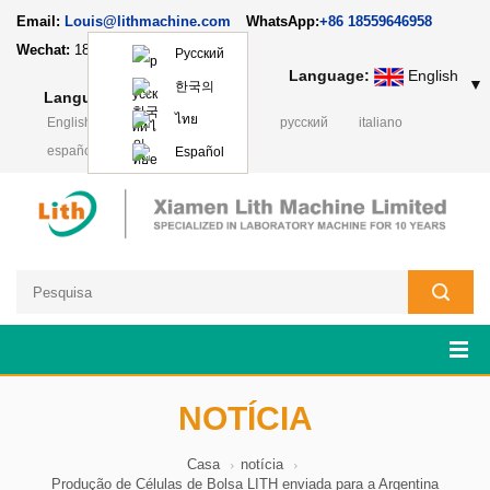
Email:
Louis@lithmachine.com
WhatsApp:
+86 18559646958
Wechat:
18659217588
Русский
Language:
English
▼
한국의
Language:
English
▼
ไทย
English
français
Deutsch
русский
italiano
español
日本語
Polski
Español
NOTÍCIA
Casa
notícia
Produção de Células de Bolsa LITH enviada para a Argentina