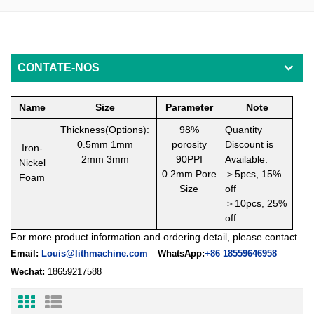
CONTATE-NOS
Name
Size
Parameter
Note
Thickness(Options):
98%
Quantity
0.5mm 1mm
porosity
Discount is
Iron-
2mm 3mm
90PPI
Available:
Nickel
0.2mm
Pore
＞
5pcs,
15%
Foam
Size
off
＞
10pcs, 25%
off
For more product information and ordering detail, please contact
Email:
Louis@lithmachine.com
WhatsApp:
+86 18559646958
Wechat:
18659217588