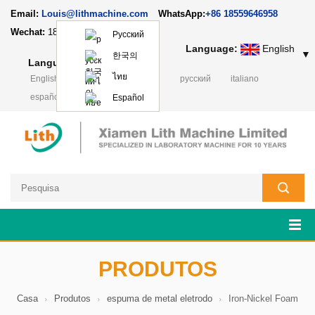
Email:
Louis@lithmachine.com
WhatsApp:
+86 18559646958
Wechat:
18659217588
Русский
Language:
English
▼
한국의
Language:
English
▼
ไทย
English
français
Deutsch
русский
italiano
español
日本語
Polski
Español
PRODUTOS
Casa
Produtos
espuma de metal eletrodo
Iron-Nickel Foam