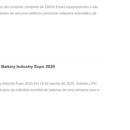
deu um conjunto completo de 18650 Esses equipamentos s são
aterias de veículos elétricos (incluindo máquina automática de
essora, máquina de colagem de papel para isolamento de bateria,
 redutor de calor de bateria máquina de envelhecer A LITH Battery
zada na indústria de baterias de lítio há muitos anos, o que pode
uadas, serviços de alta qualidade e produtos de alta qualidade.
 Battery Industry Expo 2020
ery Industry Expo 2020 Em 18 de agosto de 2020, Xiamen LITH
rticipou da indústria mundial de baterias de uma semana expo e
. Xiamen LITH Battery Equipment Co., Ltd. pode fornecer um
tos para produção de baterias. Durante a mostra, eles
ha de equipamentos de montagem de laboratório , célula
os de montagem de laboratório e linha de equipamentos de
la de bolsa , Incluindo linha de montagem de bateria , atraindo
Ao mesmo tempo, a exposição mundial da indústria de baterias