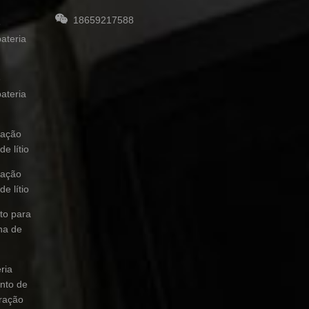
18659217588
e
ateria
e
ateria
cação
de lítio
cação
de lítio
to para
ha de
ria
nto de
uração