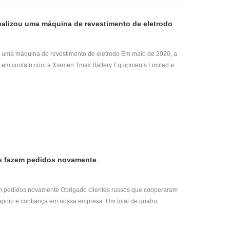
s para todas as empresas participantes. Pertence ao "serviço
 constrói a melhor plataforma de comunicação para fornecedores
nalizou uma máquina de revestimento de eletrodo
cadeia da indústria.
ou uma máquina de revestimento de eletrodo Em maio de 2020, a
u em contato com a Xiamen Tmax Battery Equipments Limited e
na de revestimento de eletrodo com um forno de 4 metros de
 mm de largura. O engenheiro forneceu ao cliente um desenho da
onalizada em três dias. Após uma semana de comunicação e
quina foi determinado. Em julho de 2020, assinamos formalmente o
s de customização e produção, a máquina foi oficialmente
, a máquina passou em muitos testes e passou na certificação CE
o oficialmente em outubro. Ansioso para mais cooperação no
es fazem pedidos novamente
em pedidos novamente Obrigado clientes russos que cooperaram
apoio e confiança em nossa empresa. Um total de quatro
para este pedido. Eles são duas máquinas de enrolamento
nsa de rolos de bateria e um grande forno de secagem a vácuo .