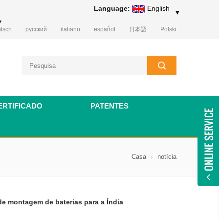
Language:
English
▼
▼
tsch
русский
italiano
español
日本語
Polski
ERTIFICADO
PATENTES
Casa
notícia
e montagem de baterias para a Índia