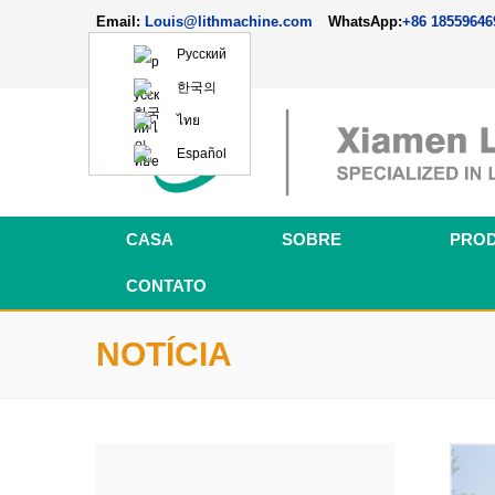
Email:
Louis@lithmachine.com
WhatsApp:
+86 18559646
Русский
한국의
ไทย
Español
CASA
SOBRE
PRO
materiais de células de c
Perovskite Solar Cell Fabrication Line
equipamento de montag
linha de máquinas de laboratório de b
CONTATO
NOTÍCIA