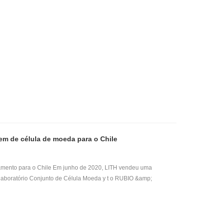
ização, está agora oficialmente concluído e entregue. Ansioso
m de célula de moeda para o Chile
mento para o Chile Em junho de 2020, LITH vendeu uma
 laboratório Conjunto de Célula Moeda y t o RUBIO &amp;
e é nosso cliente regular. Esses equipamentos são usados ​​
 laboratório de bateria de célula tipo moeda. （ Incluir Porta-
calor de rolamento , Máquina de crimpagem de célula de moeda ,