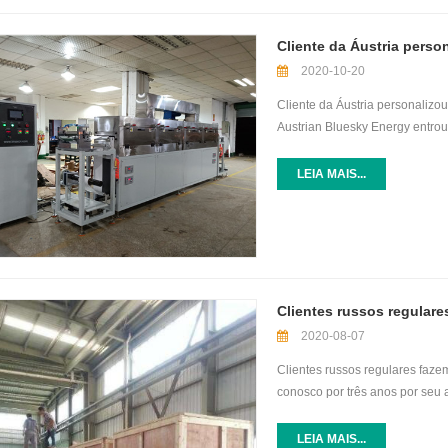
fornece serviços especializado
personalizado do comprador" e
Cliente da Áustria perso
e organizações de usuários na 
2020-10-20
Cliente da Áustria personaliz
Austrian Bluesky Energy entro
propôs personalizar uma máqui
comprimento e um forno de 280
LEIA MAIS...
máquina de revestimento pers
correção, o estilo final da má
acordo. Após mais de dois mese
concluída. Em outubro de 2020
ao mesmo tempo. E será lançad
futuro.
Clientes russos regular
2020-08-07
Clientes russos regulares faz
conosco por três anos por seu 
dispositivos foram adquiridos 
personalizadas 18650, uma pre
LEIA MAIS...