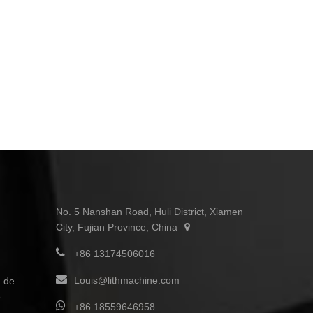
No. 5 Nanshan Road, Huli District, Xiamen
City, Fujian Province, China
+86 13174506016
a
Louis@lithmachine.com
a de
e
+86 18559646958