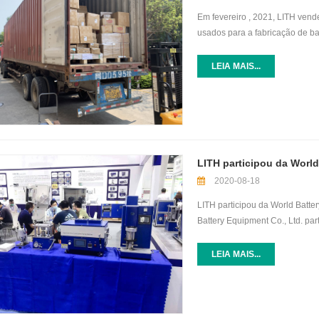
Em fevereiro , 2021, LITH ven
usados ​​para a fabricação de b
solda a ponto de um lado, impr
11 canais Bateria testador BMS
LEIA MAIS...
Equipment Co., Ltd. é especiali
fornecer as soluções mais adeq
LITH participou da World
2020-08-18
LITH participou da World Batt
Battery Equipment Co., Ltd. pa
obteve resultados satisfatórios
conjunto completo de equipamen
LEIA MAIS...
expuseram célula de moeda lin
cilíndrica linha de equipament
montagem de laboratório de célu
muitos clientes em potencial. 