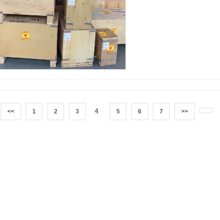
Máquina de Revestimento de Bat
disco etc. ） Nos últimos anos,
equipamentos de célula de bol
Moldagem , Máquina de solda a
GRAS LTDA pretendo encomendar
cilíndricas de LITH nos próxi
de alta qualidade e preços com
especializada na indústria de b
fornecer um projeto "chave na m
para entrar em contato conosco
4
<<
1
2
3
5
6
7
>>