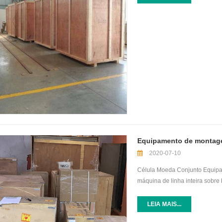
Após um mês e meio de personal
para a cooperação futura.
Equipamento de montage
2020-07-10
Célula Moeda Conjunto Equipa
máquina de linha inteira sobre
Empresa GRAS LTDA no Chile qu
principalmente para pesquisa de
LEIA MAIS...
luvas , Máquina de prensa de 