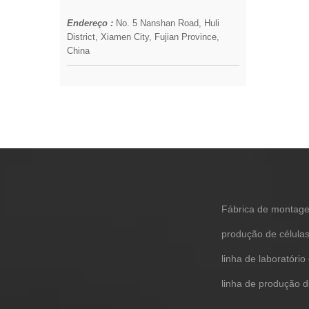
Endereço :
No. 5 Nanshan Road, Huli
District, Xiamen City, Fujian Province,
China
Fábrica de montagem
produção de célula
linha de laboratório
linha de produção de